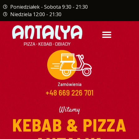
Poniedziałek - Sobota 9:30 - 21:30
Niedziela 12:00 - 21:30
STRONA GŁÓWNA
Zamówienia
+48 669 226 701
Witamy
KEBAB & PIZZA