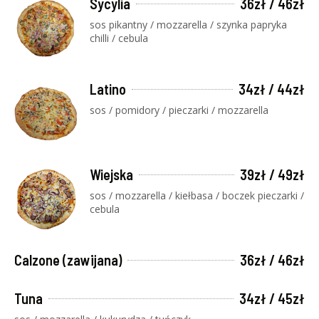
Sycylia
36zł / 46zł
sos pikantny / mozzarella / szynka papryka
chilli / cebula
Latino
34zł / 44zł
sos / pomidory / pieczarki / mozzarella
Wiejska
39zł / 49zł
sos / mozzarella / kiełbasa / boczek pieczarki /
cebula
Calzone (zawijana)
36zł / 46zł
Tuna
34zł / 45zł