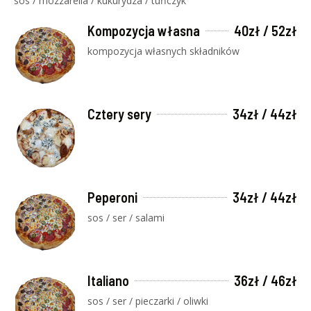
sos / mozzarella / kukurydza / tuńczyk
Kompozycja własna
40zł / 52zł
kompozycja własnych składników
Cztery sery
34zł / 44zł
Peperoni
34zł / 44zł
sos / ser / salami
Italiano
36zł / 46zł
sos / ser / pieczarki / oliwki