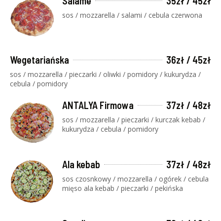
Salame
35zł / 45zł
sos / mozzarella / salami / cebula czerwona
Wegetariańska
36zł / 45zł
sos / mozzarella / pieczarki / oliwki / pomidory / kukurydza /
cebula / pomidory
ANTALYA Firmowa
37zł / 48zł
sos / mozzarella / pieczarki / kurczak kebab /
kukurydza / cebula / pomidory
Ala kebab
37zł / 48zł
sos czosnkowy / mozzarella / ogórek / cebula
mięso ala kebab / pieczarki / pekińska